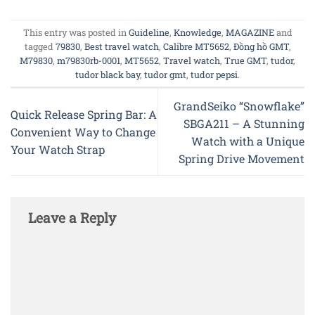
This entry was posted in
Guideline
,
Knowledge
,
MAGAZINE
and
tagged
79830
,
Best travel watch
,
Calibre MT5652
,
Đồng hồ GMT
,
M79830
,
m79830rb-0001
,
MT5652
,
Travel watch
,
True GMT
,
tudor
,
tudor black bay
,
tudor gmt
,
tudor pepsi
.
GrandSeiko “Snowflake”
Quick Release Spring Bar: A
SBGA211 – A Stunning
Convenient Way to Change
Watch with a Unique
Your Watch Strap
Spring Drive Movement
Leave a Reply