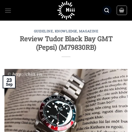
Skip
to
content
GUIDELINE
,
KNOWLEDGE
,
MAGAZINE
Review Tudor Black Bay GMT
(Pepsi) (M79830RB)
23
Sep